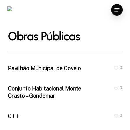
Skip
Menu
to
main
content
Obras Públicas
Pavilhão Municipal de Covelo
0
Conjunto Habitacional Monte
0
Crasto – Gondomar
CTT
0